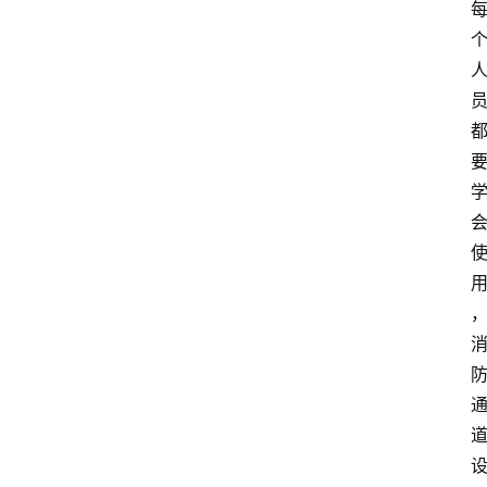
页
服
务
项
目
解
决
方
案
今
日
快