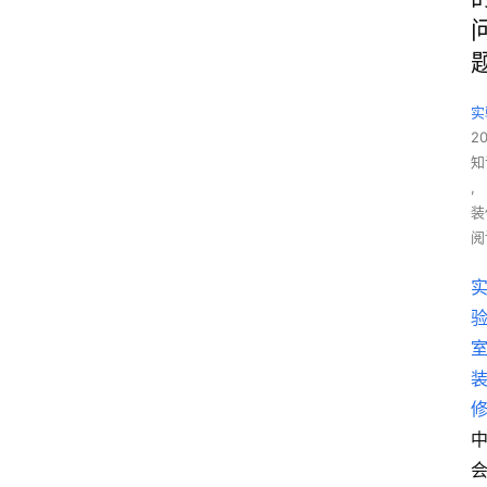
实
2
知
,
装
阅