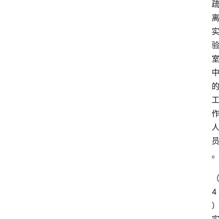
招
标
采
购
会
员
中
心
网
址
导
航
4
问
答
社