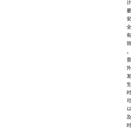
讯
新
闻
动
态
知
识
百
登录
注册
科
展
会
论
坛