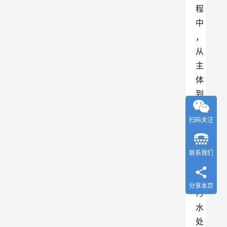
程
中
，
从
主
体
到
通
扫码关注
风
到
电
联系我们
气
到
分享本页
污
水
处