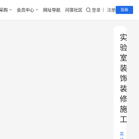
采购
会员中心
网址导航
问答社区
登录
注册
投稿
实
验
室
装
饰
装
修
施
工
实