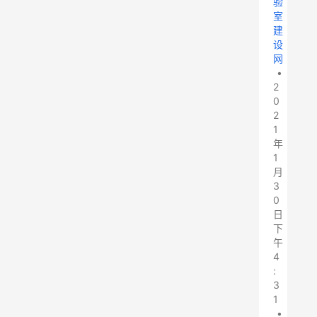
验
室
建
设
网
•
2
0
2
1
年
1
月
3
0
日
下
午
4
:
3
1
•