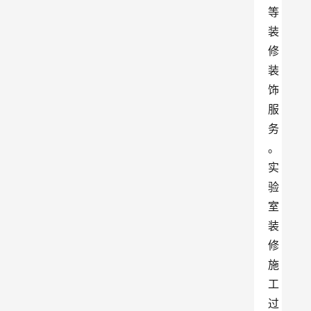
等
装
修
装
饰
服
务
。
实
验
室
装
修
施
工
过