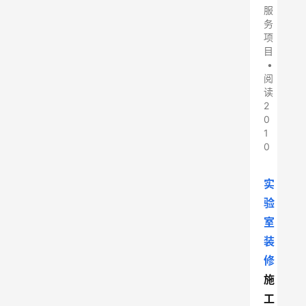
服
务
项
目
•
阅
读
2
0
1
0
实
验
室
装
修
施
工