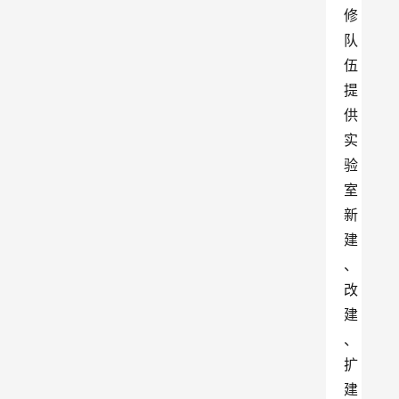
修
队
伍
提
供
实
验
室
新
建
、
改
建
、
扩
建