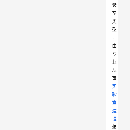
验
室
类
型
，
由
专
业
从
事
实
验
室
建
设
装