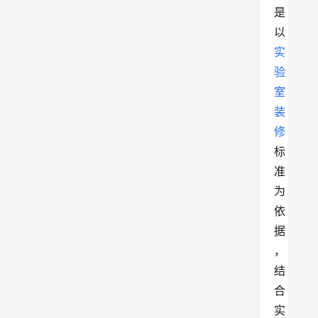
是
以
实
验
室
装
修
标
准
为
依
据
，
结
合
实