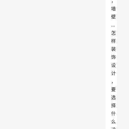
，
墙
壁
…
怎
样
装
饰
设
计
，
要
选
择
什
么