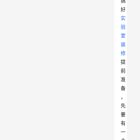
搞
好
实
验
室
装
修
提
前
准
备
，
先
要
有
一