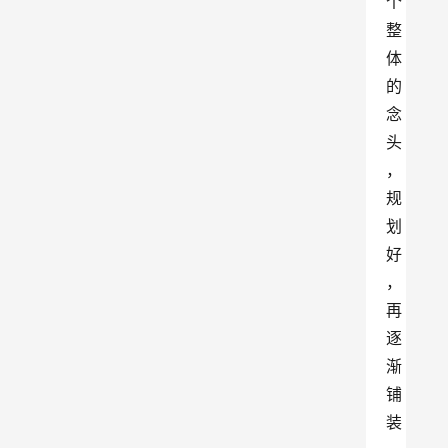
个
整
体
的
念
头
，
规
划
好
，
再
逐
渐
铺
装