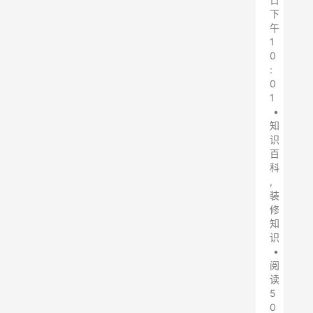
下
午
1
0
:
0
1
•
知
识
百
科
,
装
修
知
识
•
阅
读
5
0