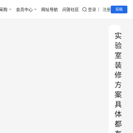
采购
会员中心
网址导航
问答社区
登录
注册
投稿
实
验
室
装
修
方
案
具
体
都