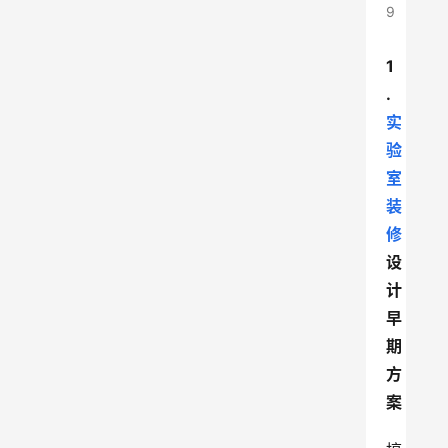
9
1
.
实
验
室
装
修
设
计
早
期
方
案