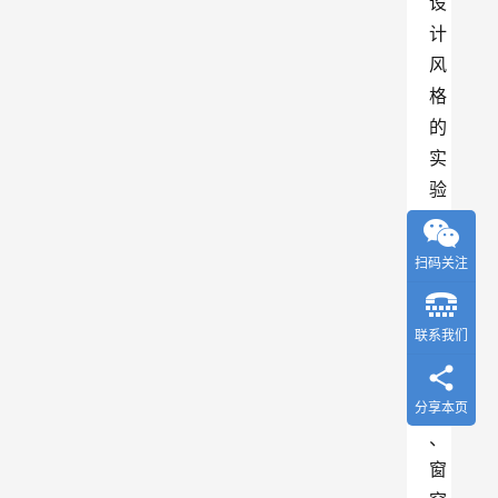
设
计
风
格
的
实
验
家
具
扫码关注
、
照
联系我们
明
灯
具
分享本页
、
窗