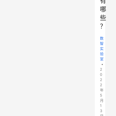
有
哪
些
？
数
智
实
验
室
•
2
0
2
2
年
5
月
1
3
日