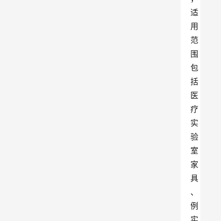
适
用
范
围
包
括
医
疗
实
验
室
家
具
、
例
实