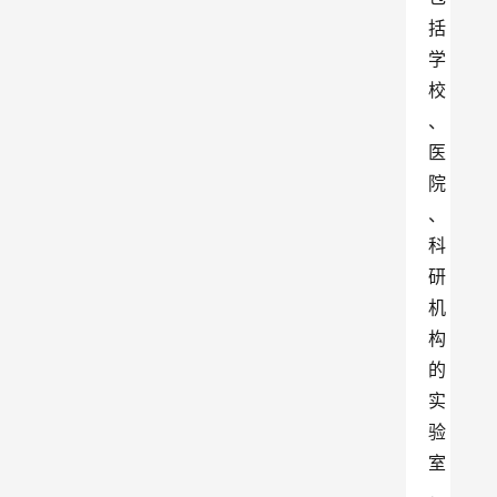
括
学
校
、
医
院
、
科
研
机
构
的
实
验
室
，