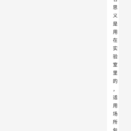
思
义
是
用
在
实
验
室
里
的
，
适
用
场
所
包