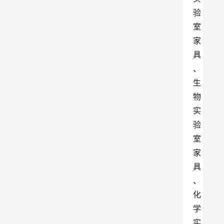
验
室
家
具
、
生
物
实
验
室
家
具
、
化
学
实