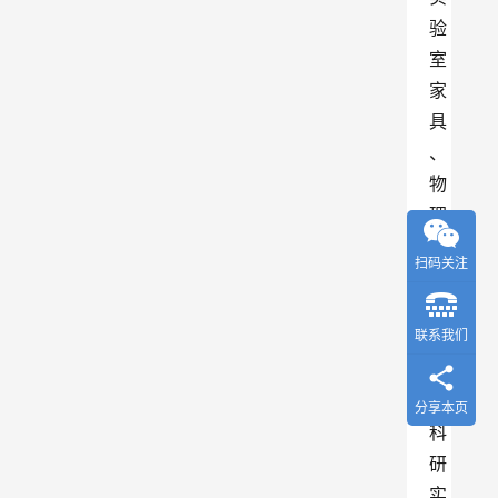
验
室
家
具
、
物
理
实
扫码关注
验
室
联系我们
家
具
、
分享本页
科
研
实