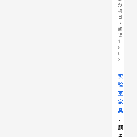
务
项
目
•
阅
读
1
8
9
3
实
验
室
家
具
，
顾
名