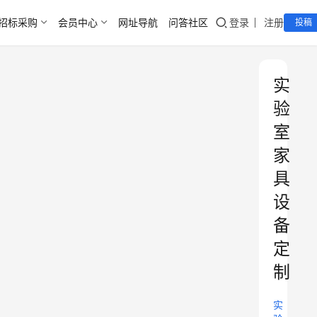
招标采购
会员中心
网址导航
问答社区
登录
注册
投稿
实
验
室
家
具
设
备
定
制
实