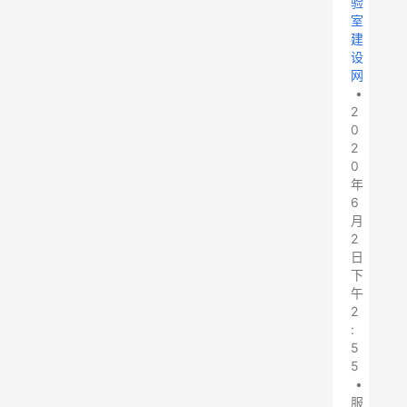
验
室
建
设
网
•
2
0
2
0
年
6
月
2
日
下
午
2
:
5
5
•
服