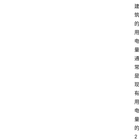
招
标
采
购
会
员
中
心
网
址
导
航
问
答
2
社