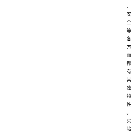
讯
新
闻
动
态
知
识
百
登录
注册
科
展
会
论
坛