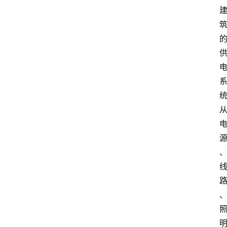
页
服
务
项
目
解
决
方
案
今
日
快