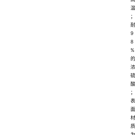
9
8
%