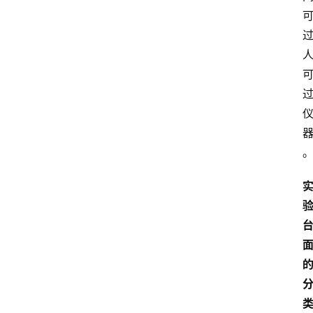
知
识
百
登录
注册
科
展
会
论
坛
招
标
采
购
会
员