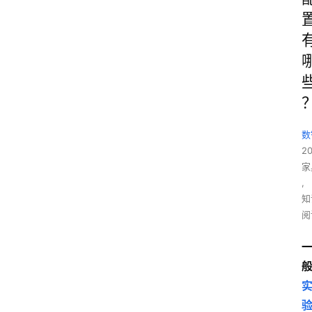
数
2
家
,
知
阅