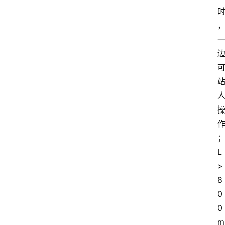
L
>
8
0
0
m