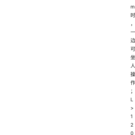
m
L
>
1
2
0