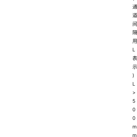
L
)
L
>
5
0
0
m
m