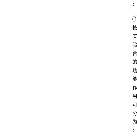
中
心
网
址
导
航
问
答
社
区