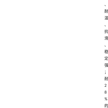
2
8
%