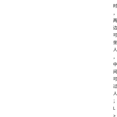
首
页
服
务
项
L
目
>