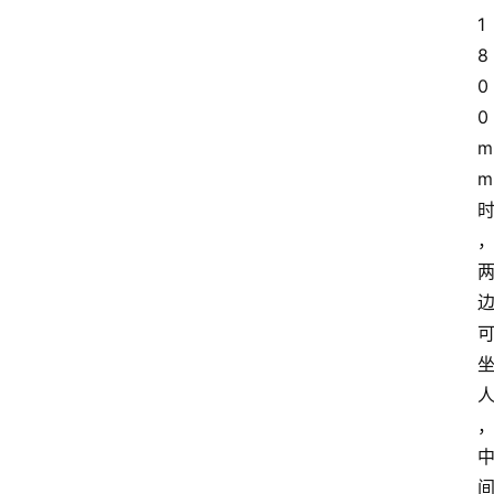
1
8
解
0
决
方
0
案
m
m
今
日
快
讯
新
闻
动
态