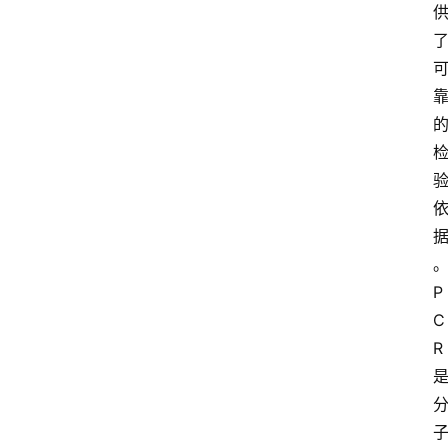
P
C
R