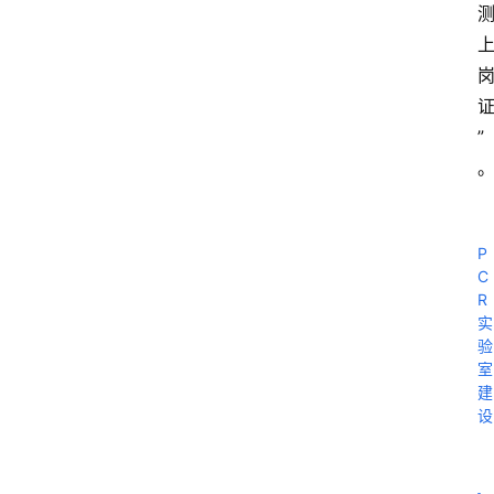
”
P
C
R
实
验
室
建
设