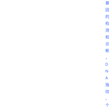
D
N
A