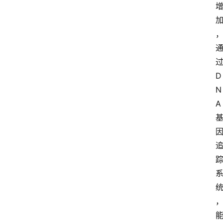
D
N
A