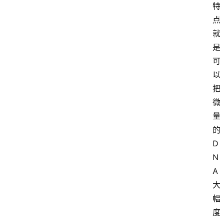
D
N
A