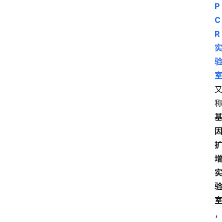
P
C
R