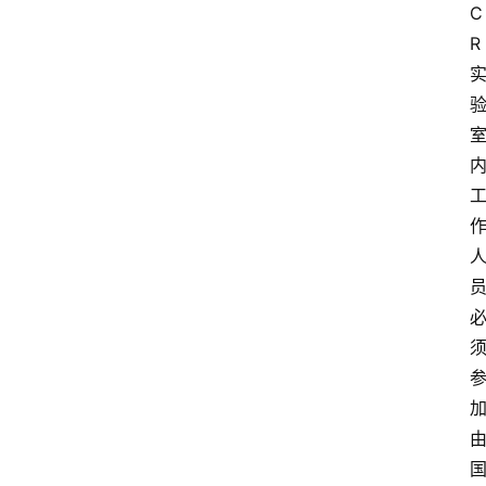
页
C
R
服
务
项
目
解
决
方
案
今
日
快