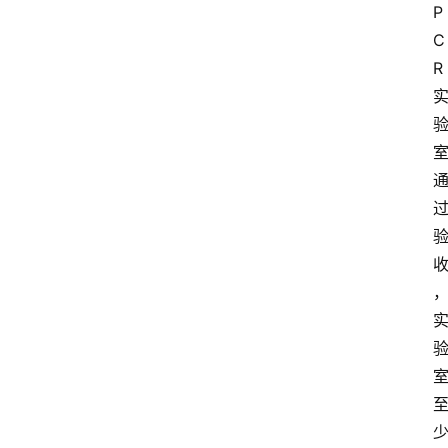
P
区
C
R