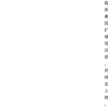
招
标
采
购
会
员
中
心
网
址
导
航
问
答
社