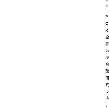
阅
P
C
R