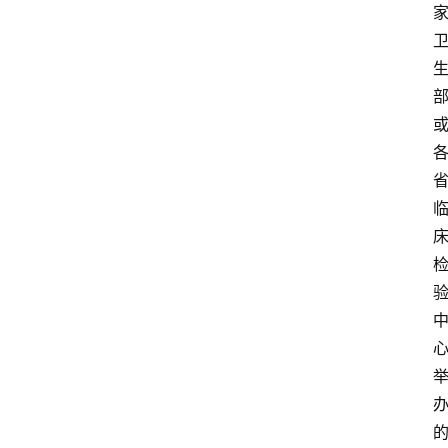
讯
新
闻
动
态
知
识
百
登录
注册
科
展
会
论
坛