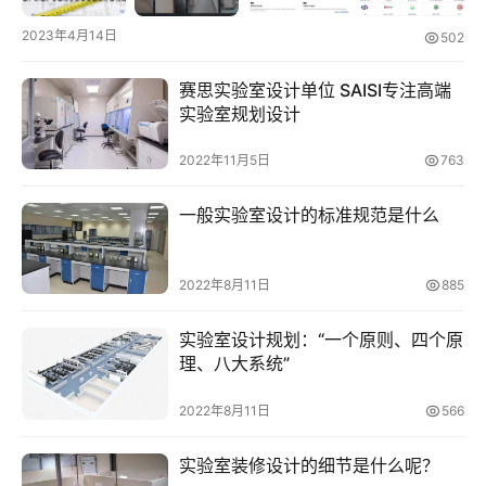
标
2023年4月14日
采
502
购
赛思实验室设计单位 SAISI专注高端
实验室规划设计
会
员
2022年11月5日
763
中
心
一般实验室设计的标准规范是什么
网
2022年8月11日
885
址
导
实验室设计规划：“一个原则、四个原
航
理、八大系统”
问
2022年8月11日
566
答
社
实验室装修设计的细节是什么呢？
区