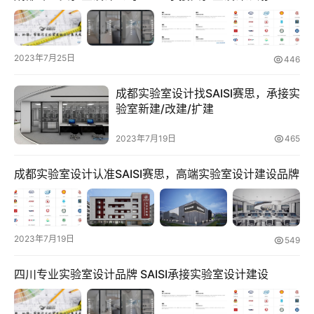
新
闻
动
2023年7月25日
446
态
成都实验室设计找SAISI赛思，承接实
验室新建/改建/扩建
知
2023年7月19日
465
识
百
登录
注册
成都实验室设计认准SAISI赛思，高端实验室设计建设品牌
科
展
会
2023年7月19日
549
论
坛
四川专业实验室设计品牌 SAISI承接实验室设计建设
招