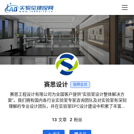
赛思设计
银牌会员
赛思工程设计有限公司为全国客户提供“实验室设计整体解决方
案”。我们拥有国内各行业实验室专家咨询团队及对实验室有深刻
理解的专业设计团队，并在实验室EPC设计建设中积累了丰富经
验。多年来，赛思设计为科研院所、检测机构、大学院校、疾控
医疗等行业提供实验室建设全程支持，并得到客户一致好评
13
文章
2
粉丝
（如：茅台集团，复新医药，华西医院，成都中医药大学等）。
官网：www.saisilab.com
关注
私信