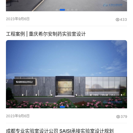
服
2023年9月6日
433
务
项
工程案例 | 重庆希尔安制药实验室设计
目
解
决
方
案
今
日
2023年9月6日
379
快
讯
成都专业实验室设计公司 SAISI承接实验室设计规划