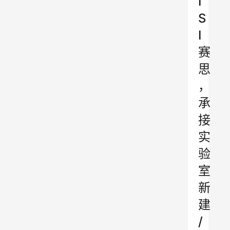
I
S
I
赛
思
，
承
接
实
验
室
新
建
/