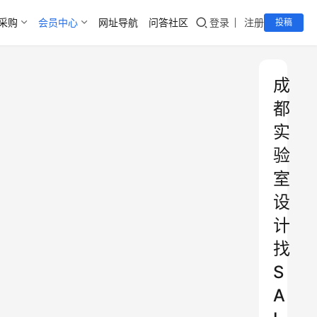
采购
会员中心
网址导航
问答社区
登录
注册
投稿
成
都
实
验
室
设
计
找
S
A