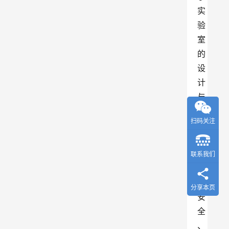
实
验
室
的
设
计
与
建
扫码关注
设
，
则
联系我们
以
其
分享本页
安
全
、