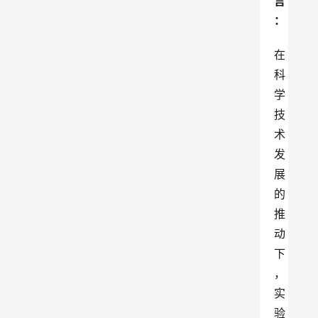
言
：
在
科
学
技
术
发
展
的
推
动
下
，
实
验