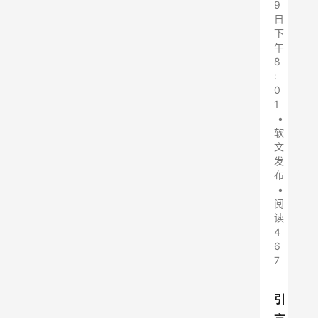
9
日
下
午
8
:
0
1
•
软
文
发
布
•
阅
读
4
6
7
引