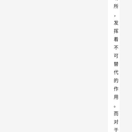
所
，
发
挥
着
不
可
替
代
的
作
用
。
而
对
于