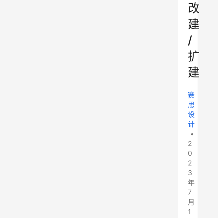
改
建
/
扩
建
赛
思
设
计
•
2
0
2
3
年
7
月
1