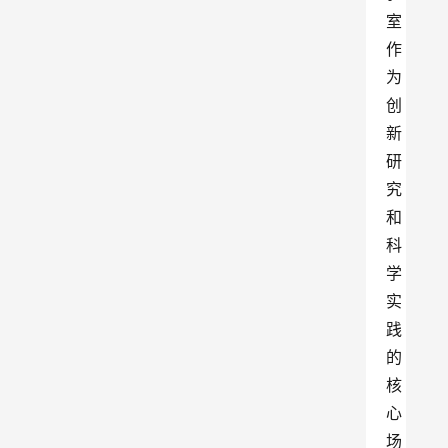
室
作
为
创
新
研
究
和
科
学
实
践
的
核
心
场