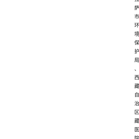
解
决
方
案
今
日
快
讯
新
闻
动
态