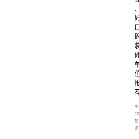
实
2
软
阅