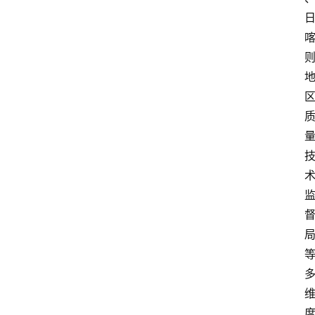
中
心
网
址
导
航
问
答
社
区