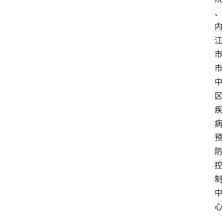
知
识
百
登录
注册
科
展
会
论
坛
招
标
采
购
会
员