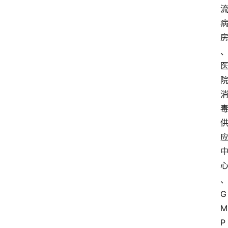
G
M
P