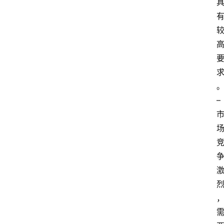
解
决
方
案
– 
今
日
快
讯
新
闻
动
态