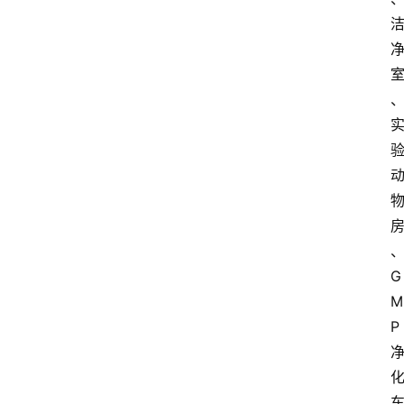
G
M
P