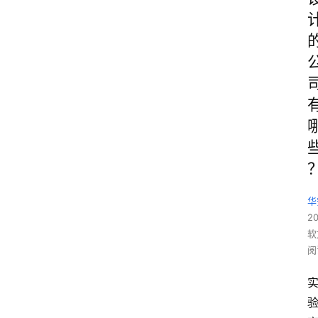
华
2
软
阅