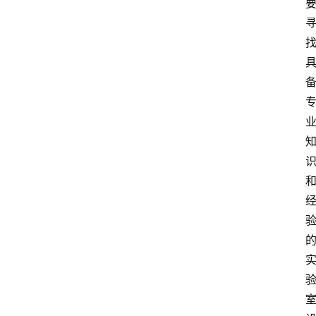
知
识
百
登录
注册
科
展
会
论
坛
招
标
采
购
会
员