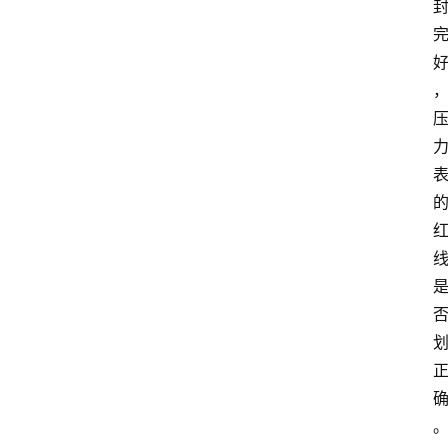
中
心
网
址
导
航
问
答
社
区