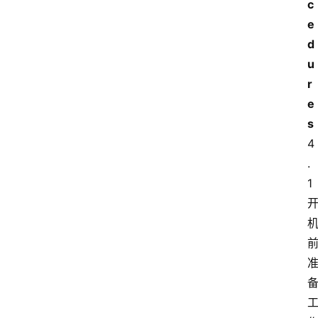
c
e
d
u
r
e
s
4
.
1