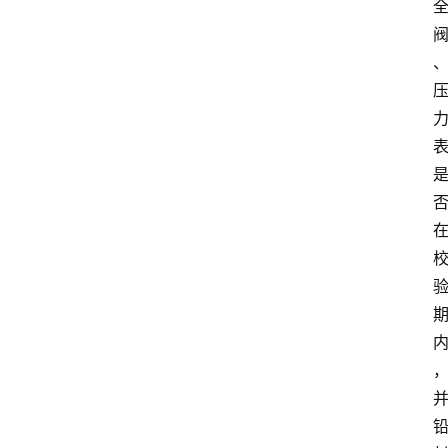
知
识
百
登录
注册
科
展
会
论
坛
招
标
采
购
会
员