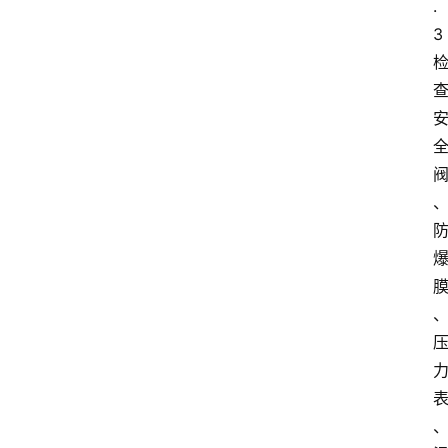
.
3
首
页
服
务
项
目