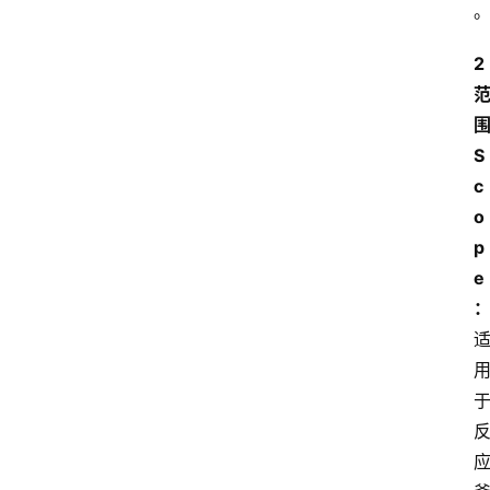
2
S
c
o
p
e