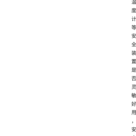
解
决
方
案
今
日
快
讯
新
闻
动
态