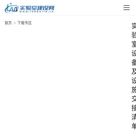
首页
下载专区