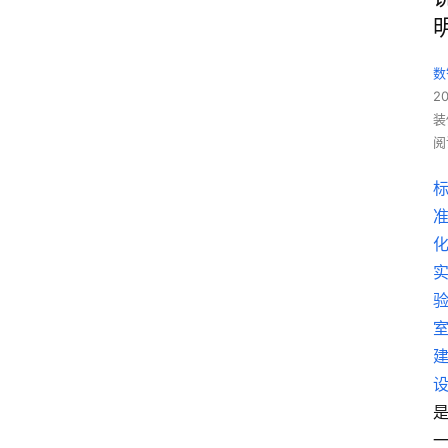
数
2
装
阅