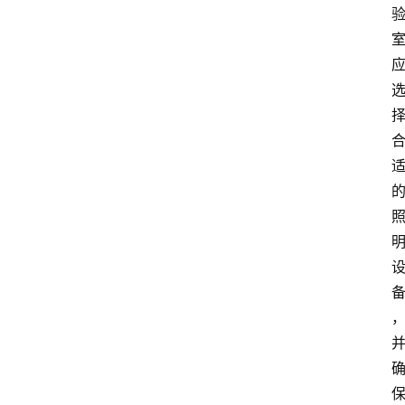
解
决
方
案
今
日
快
讯
新
闻
动
态