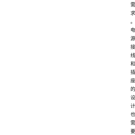
中
心
网
址
导
航
问
答
社
区