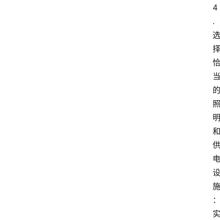
4
.
首
页
服
务
项
目