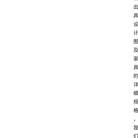
解
决
方
案
今
日
快
讯
新
闻
动
态