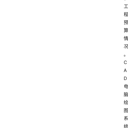
C
A
首
页
D
服
务
项
目