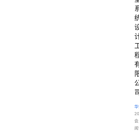
华
2
会
阅