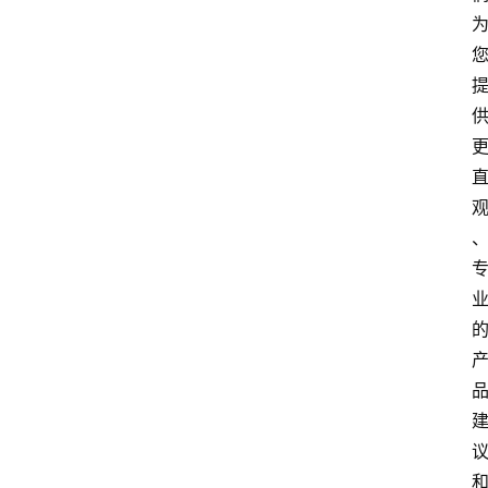
知
识
百
登录
注册
科
展
会
论
坛
招
标
采
购
会
员