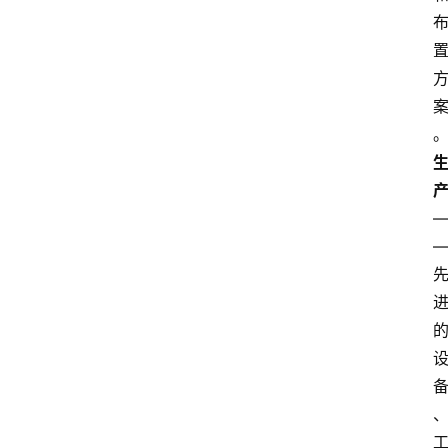
中
心
网
址
导
航
问
答
社
区