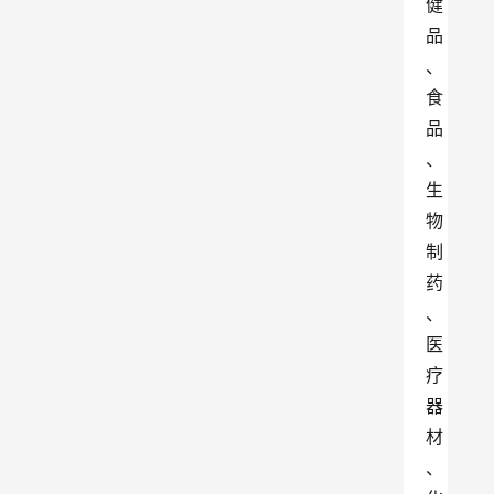
健
品
、
食
品
、
生
物
制
药
、
医
疗
器
材
、