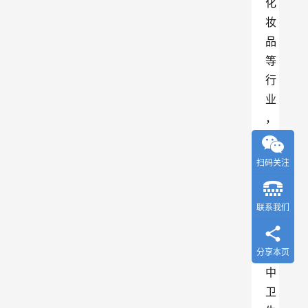
化
妆
品
等
行
业
，
是
空
扫码关注
气
净
联系我们
化
工
程
分享本页
中
卫