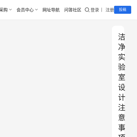
采购
会员中心
网址导航
问答社区
登录
注册
投稿
洁
净
实
验
室
设
计
注
意
事