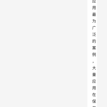
应
用
最
为
广
泛
的
案
例
，
大
量
应
用
在
保