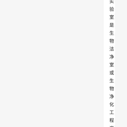
实
验
室
是
生
物
洁
净
室
或
生
物
净
化
工
程