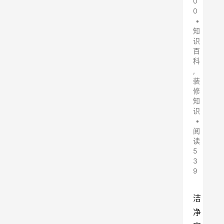
0
0
•
知
识
百
科
,
装
修
知
识
•
阅
读
5
3
9
洁
净