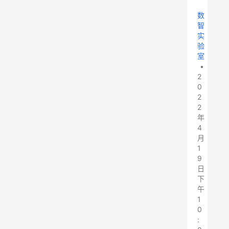
数
智
实
验
室
•
2
0
2
2
年
4
月
1
9
日
下
午
1
0
: