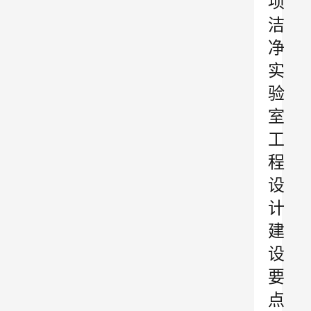
项
洁
净
实
验
室
工
程
设
计
建
设
要
点