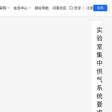
采购
会员中心
网址导航
问答社区
登录
注册
投稿
实
验
室
集
中
供
气
系
统
要