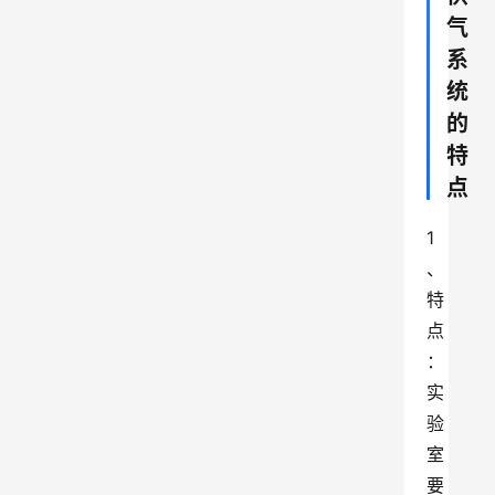
气
系
统
的
特
点
1
、
特
点
：
实
验
室
要