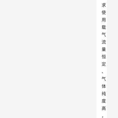
求
使
用
载
气
流
量
恒
定
、
气
体
纯
度
高
，