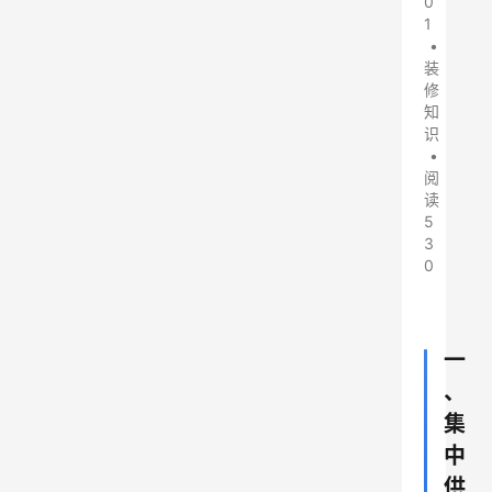
0
1
•
装
修
知
识
•
阅
读
5
3
0
一
、
集
中
供