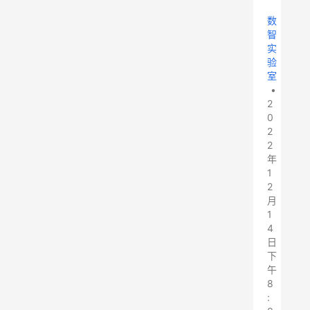
数
智
实
验
室
•
2
0
2
2
年
1
2
月
1
4
日
下
午
8
: