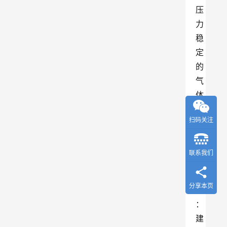
压
力
稳
定
的
气
体
。
扫码关注
2
、
联系我们
经
济
分享本页
性
：
建