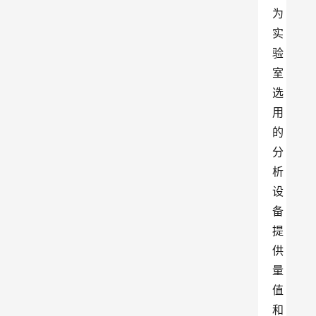
为
实
验
室
选
用
的
分
析
设
备
提
供
量
值
和