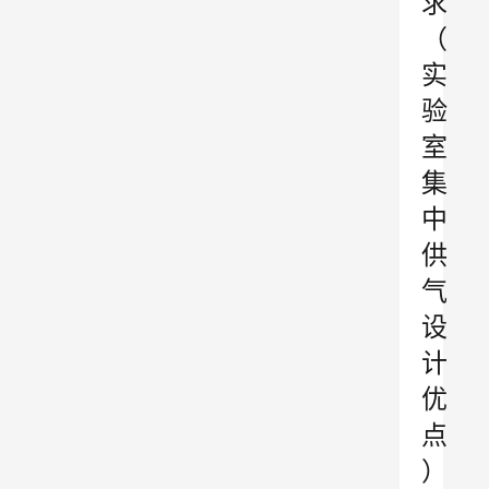
求
（
实
验
室
集
中
供
气
设
计
优
点
）