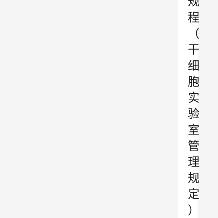
规
程
（
干
细
胞
实
验
室
管
理
规
定
）