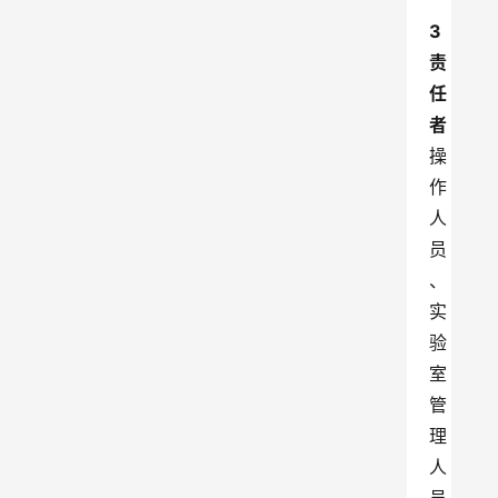
3 
责
任
者
操
作
人
员
、
实
验
室
管
理
人