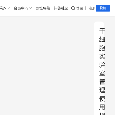
采购
会员中心
网址导航
问答社区
登录
注册
投稿
干
细
胞
实
验
室
管
理
使
用