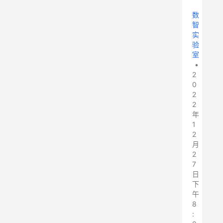
数
智
实
验
室
•
2
0
2
2
年
1
2
月
2
7
日
下
午
8
: