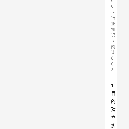
0
0
•
行
业
知
识
•
阅
读
8
0
3
1 
目
的
建
立
实