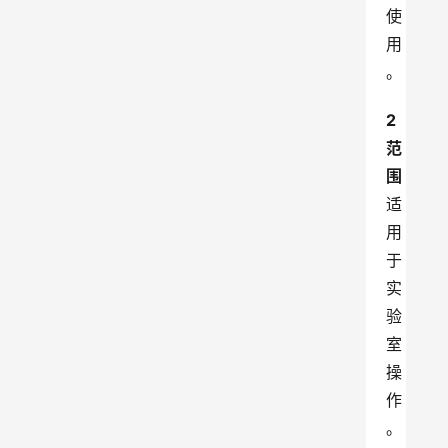
使
用
。
2 
范
围
适
用
于
实
验
室
操
作
。