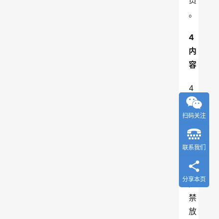
员
。
4 
内
容
4
．
1
扫码关注
实
验
联系我们
室
应
分享本页
严
禁
放