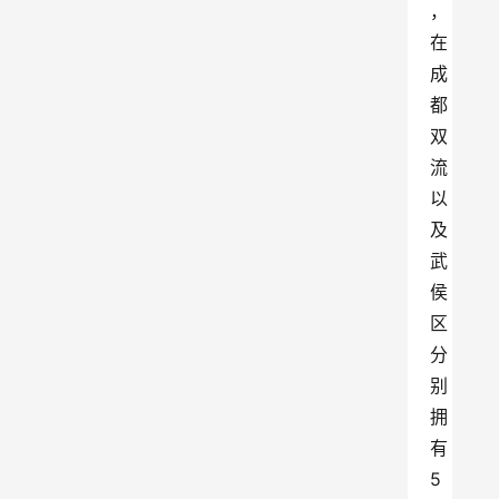
，
在
成
都
双
流
以
及
武
侯
区
分
别
拥
有
5