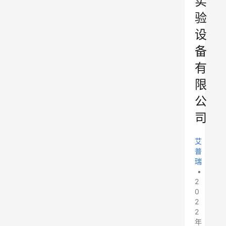
实
验
设
备
有
限
公
司
艾
普
瑞
•
2
0
2
2
年