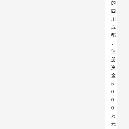
的
四
川
成
都
，
注
册
资
金
5
0
0
0
万
元