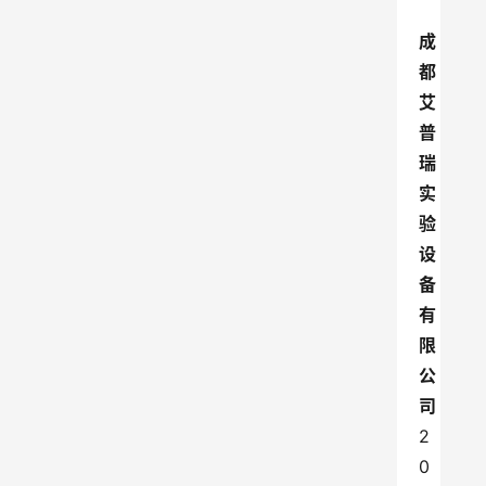
成
都
艾
普
瑞
实
验
设
备
有
限
公
司
2
0