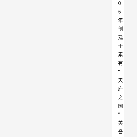
0
5
年
创
建
于
素
有
“
天
府
之
国
”
美
誉