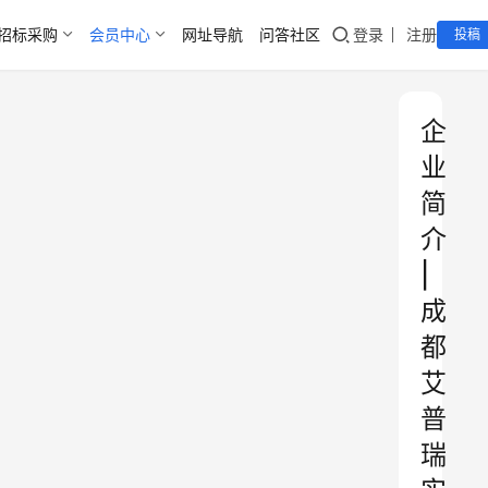
招标采购
会员中心
网址导航
问答社区
登录
注册
投稿
企
业
简
介
|
成
都
艾
普
瑞