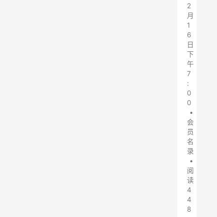
2
月
1
6
日
下
午
7
:
0
0
•
会
员
名
录
•
阅
读
4
4
8