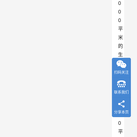
0
0
0
平
米
的
生
产
厂
扫码关注
房
及
联系我们
1
0
分享本页
0
0
平