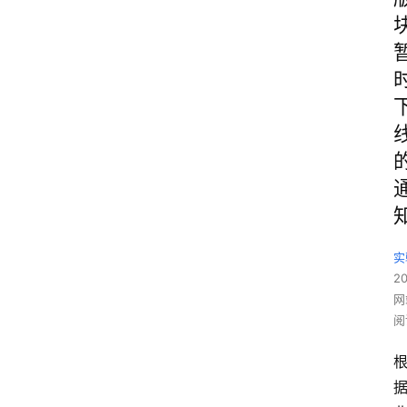
实
2
网
阅