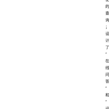
“
”
“