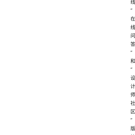
“
”
“
”