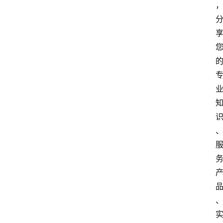
讯
新
闻
动
态
知
识
百
登录
注册
科
展
会
论
坛