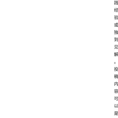
招
标
采
购
会
员
中
心
网
址
导
航
问
答
社