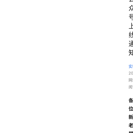
实
2
网
阅