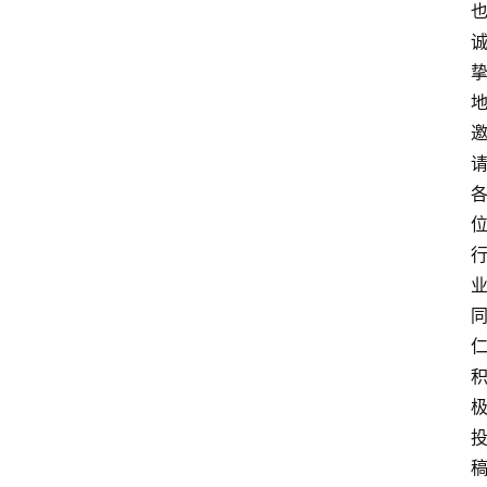
页
服
务
项
目
解
决
方
案
今
日
快