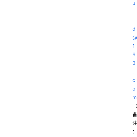
u
i
l
d
@
1
6
3
.
c
o
m