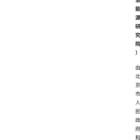
知
识
百
登录
注册
科
展
会
论
坛
招
标
采
购
会
员