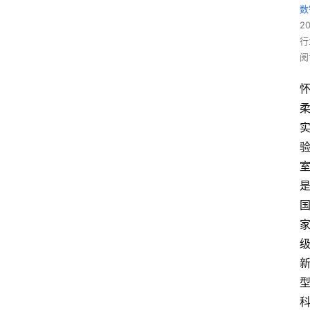
数
2
行
阅