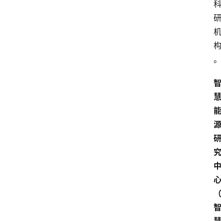
解
决
方
案
今
日
快
讯
新
闻
动
态