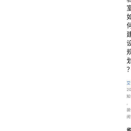
艾
2
知
,
装
阅