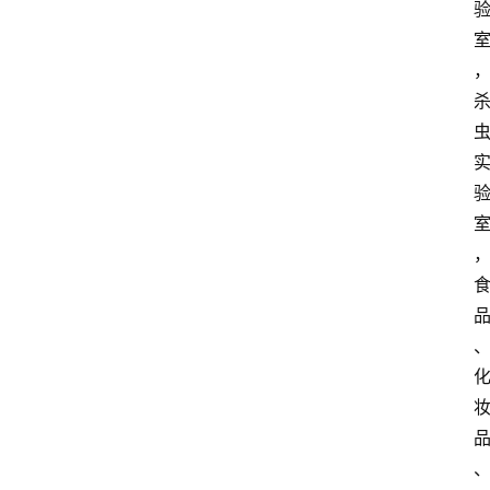
知
识
百
登录
注册
科
展
会
论
坛
招
标
采
购
会
员