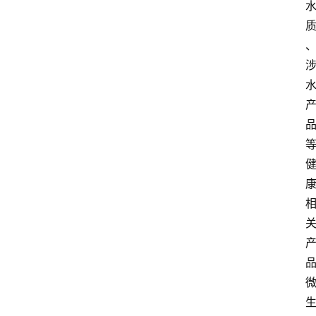
中
心
网
址
导
航
问
答
社
区