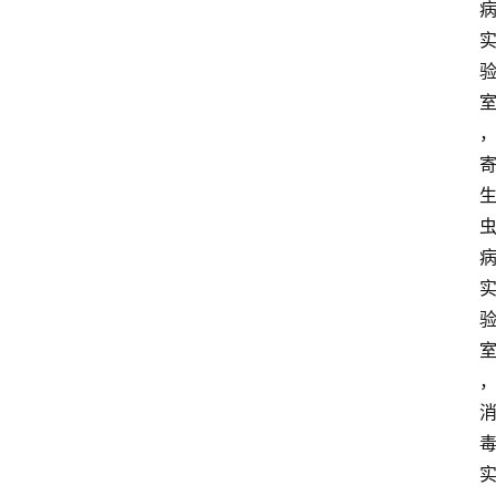
解
决
方
案
今
日
快
讯
新
闻
动
态