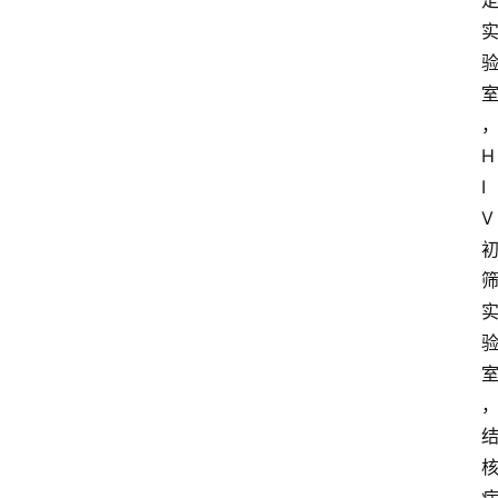
H
I
V