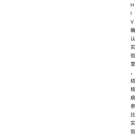
H
I
V