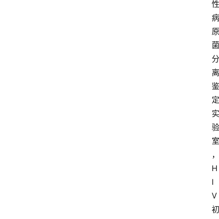
H
I
V