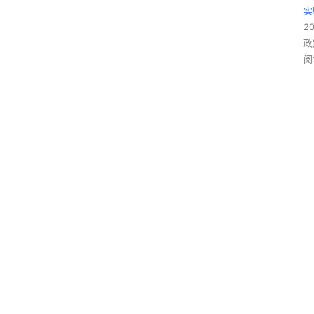
实
2
政
阅