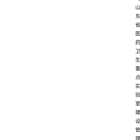
招
标
采
购
会
员
中
心
网
址
导
航
问
答
社