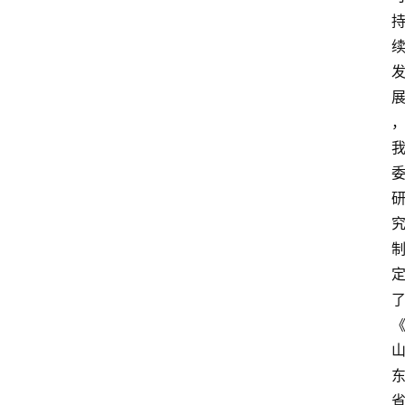
页
服
务
项
目
解
决
方
案
今
日
快