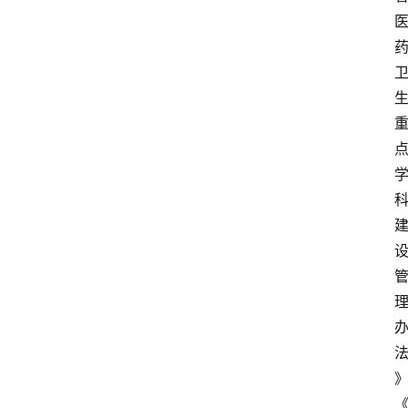
讯
新
闻
动
态
知
识
百
登录
注册
科
展
会
论
坛