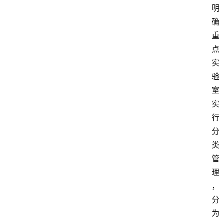
讯
新
闻
动
态
知
识
百
登录
注册
科
展
会
论
坛