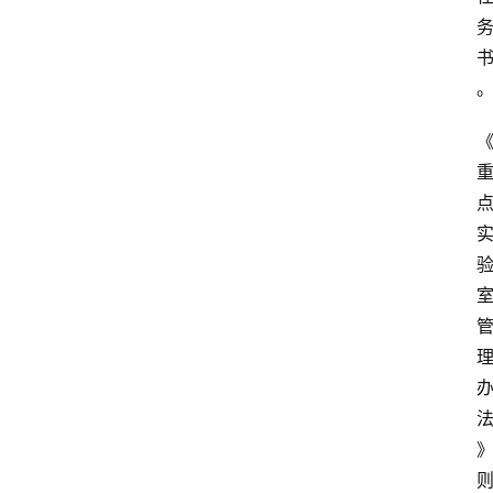
页
服
务
项
目
解
决
方
案
今
日
快