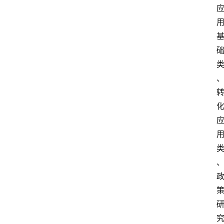
招
标
采
购
会
员
中
心
网
址
导
航
问
答
社