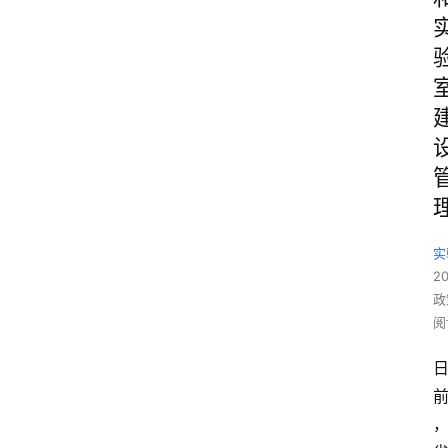
实
2
政
阅