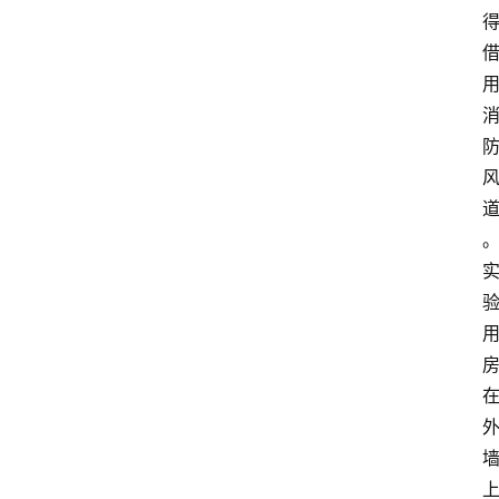
知
识
百
登录
注册
科
展
会
论
坛
招
标
采
购
会
员