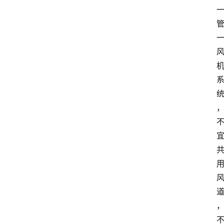
解
决
方
案
今
日
快
讯
新
闻
动
态