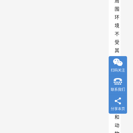
周
围
环
境
不
受
其
污
染
扫码关注
，
对
联系我们
实
验
室
分享本页
和
动