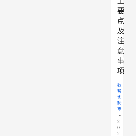
工
要
点
及
注
意
事
项
数
智
实
验
室
•
2
0
2