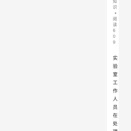
知
识
•
阅
读
6
0
9
实
验
室
工
作
人
员
在
处