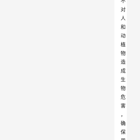
不
对
人
和
动
植
物
造
成
生
物
危
害
，
确
保