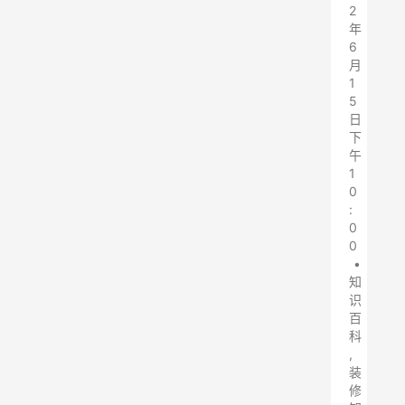
2
年
6
月
1
5
日
下
午
1
0
:
0
0
•
知
识
百
科
,
装
修