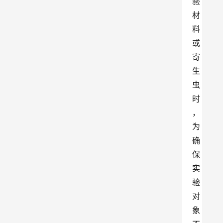
验
材
料
或
寄
生
虫
时
，
为
确
保
实
验
对
象