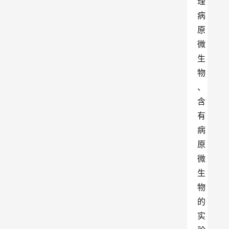
理
病
原
微
生
物
、
含
有
病
原
微
生
物
的
实