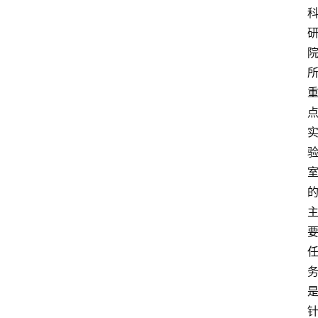
解
决
方
案
今
日
快
讯
新
闻
动
态