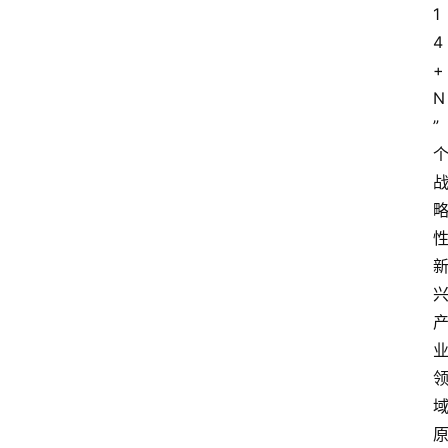
1
4
+
N
”