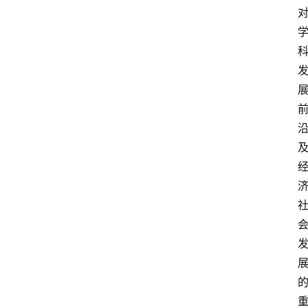
知
识
百
登录
注册
科
展
会
论
坛
招
标
采
购
会
员