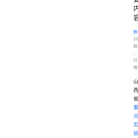
数
2
知
,
行
阅