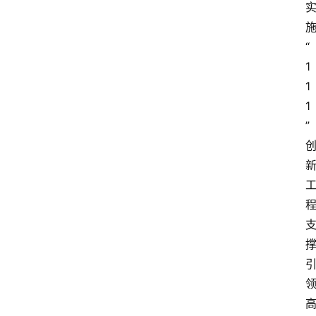
“
1
1
1
”