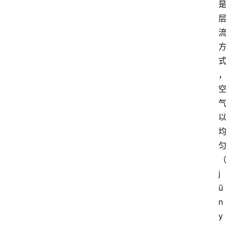
j
ū
n 
y