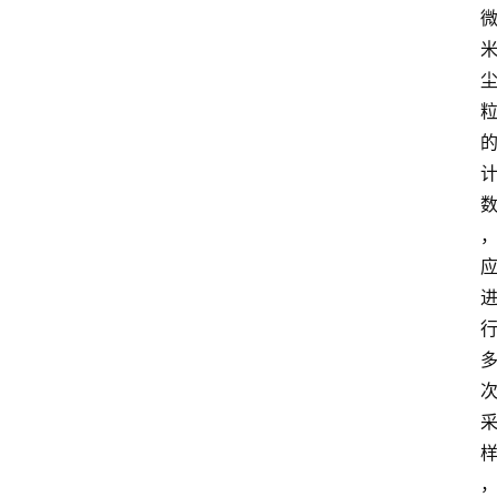
招
标
采
购
会
员
中
心
网
址
导
航
问
答
社