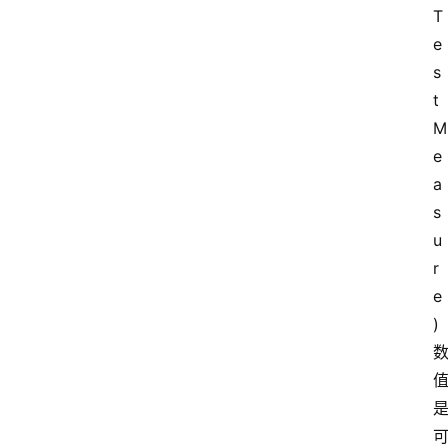
T
e
s
t
M
e
a
s
u
r
e
)