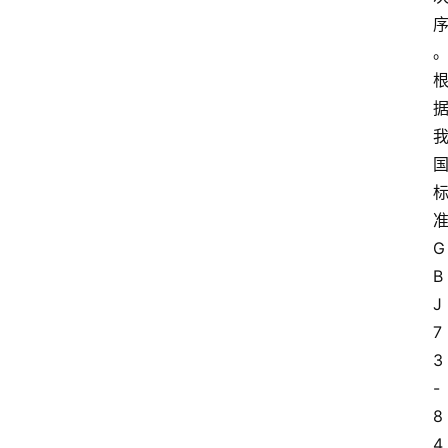
G
B
J
7
3
-
8
4