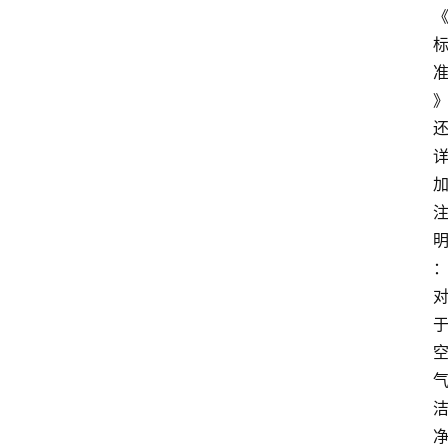
页
服
务
项
目
解
决
方
案
今
日
快