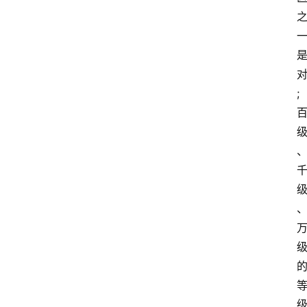
对
;
级