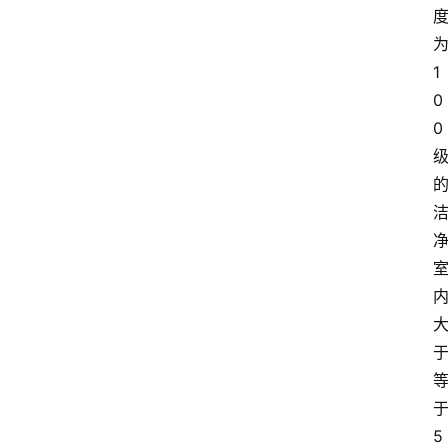
讯
新
1
闻
0
动
0
态
知
识
百
登录
注册
科
展
会
论
坛
5