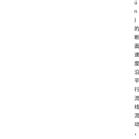
ú
n
)