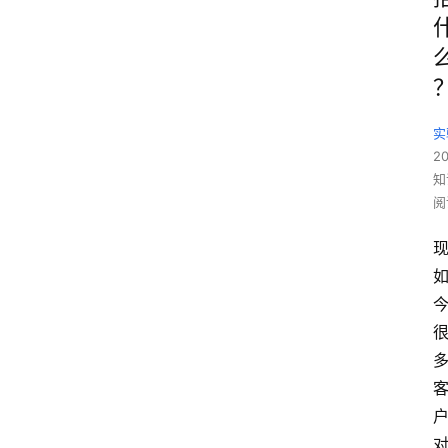
实
2
知
阅