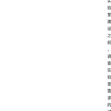
页
服
务
项
目
解
决
方
案
今
日
快