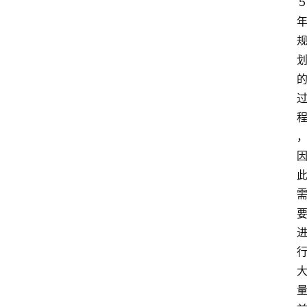
招
标
采
购
会
员
中
心
网
址
导
航
问
答
社