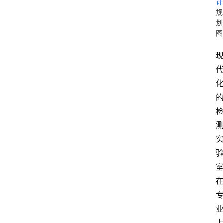
计
规
划
图