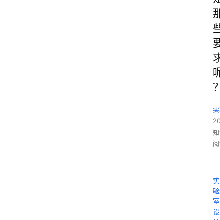
实
2
知
阅
实
验
室
设