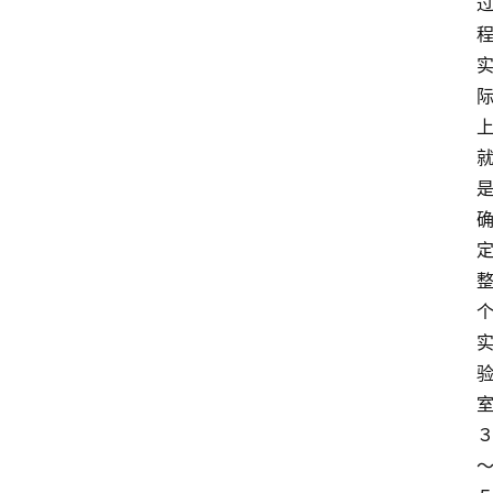
讯
新
闻
动
态
知
识
百
登录
注册
科
展
会
论
坛