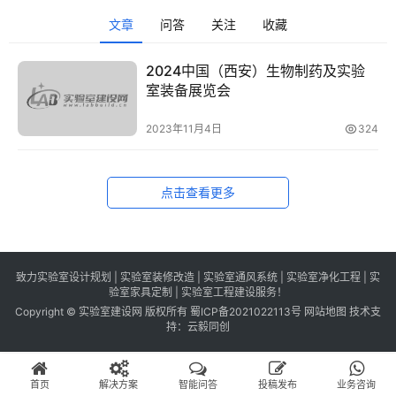
识
文章
问答
关注
收藏
百
登录
注册
科
2024中国（西安）生物制药及实验
室装备展览会
展
会
2023年11月4日
324
论
坛
点击查看更多
招
标
采
购
致力实验室设计规划 | 实验室装修改造 | 实验室通风系统 | 实验室净化工程 | 实
验室家具定制 | 实验室工程建设服务！
Copyright © 实验室建设网 版权所有
蜀ICP备2021022113号
网站地图
技术支
会
持：
云毅同创
员
中
首页
解决方案
智能问答
投稿发布
业务咨询
心