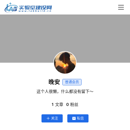
解
决
方
案
今
日
快
讯
晚安
普通会员
新
闻
这个人很懒，什么都没有留下～
动
态
1
文章
0
粉丝
关注
私信
知