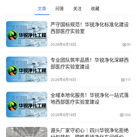
文章
问答
关注
收藏
解
严守国标规范！华锐净化标准化建设
决
西部医疗实验室
方
案
2026年6月16日
91
专业团队筑牢品质！华锐净化深耕西
部医疗实验室建设
今
日
2026年6月16日
111
快
讯
全域本地化服务！华锐净化一站式落
地西部医疗实验室建设
新
闻
2026年6月16日
100
动
态
源头厂家守初心｜四川华锐净化拒绝
分包转包，理性看待净化车间低价竞