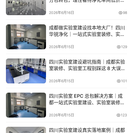
争
2026年6月16日
98
知
识
成都做实验室建设找本地大厂！四川
百
登录
注册
华锐净化｜一站式实验室装修、实验
科
室工程总包
2026年6月15日
129
展
会
四川实验室建设避坑指南｜成都实验
论
室装修、实验室工程别踩这 8 大误
坛
区，选四川华锐净化少走弯路
2026年6月15日
101
招
四川实验室 EPC 总包解决方案｜成
标
都一站式实验室建设、实验室装修、
采
实验室工程服务商四川华锐净化
购
2026年6月15日
123
会
四川实验室建设真实落地案例｜成都