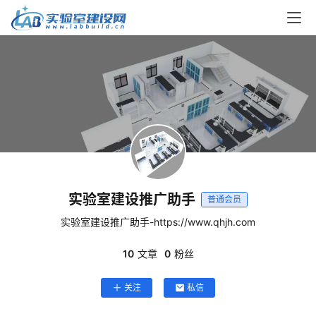
首
实验室建设推广助手
普通会员
页
实验室建设推广助手-https://www.qhjh.com
10
文章
0
粉丝
服
务
关注
私信
项
目