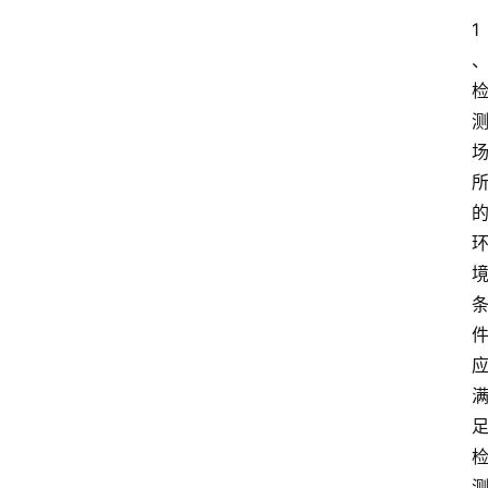
1
解
决
方
案
今
日
快
讯
新
闻
动
态