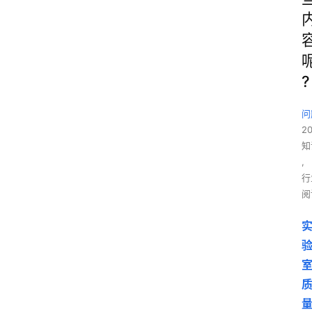
?
问
2
知
,
行
阅