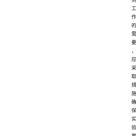
知
识
百
登录
注册
科
展
会
论
坛
招
标
采
购
会
员