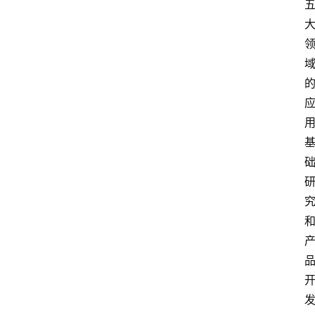
解
决
方
案
今
日
快
讯
新
闻
动
态