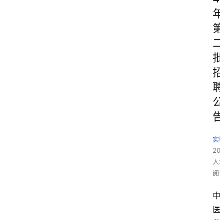
实
2
人
阅