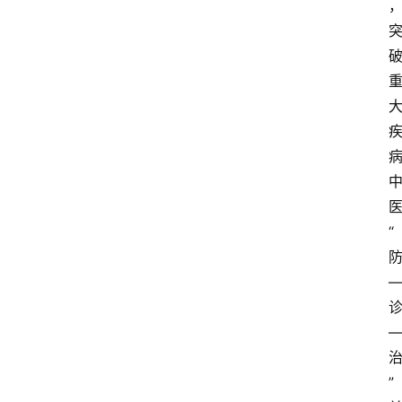
知
识
百
登录
注册
科
展
会
论
坛
“
招
标
采
购
会
”
员