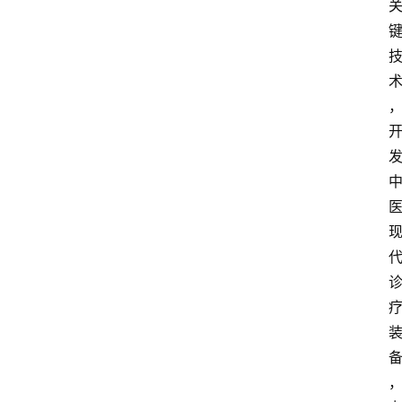
中
心
网
址
导
航
问
答
社
区