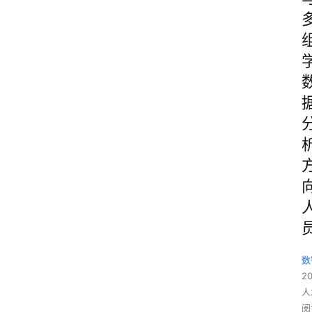
数
2
人
阅