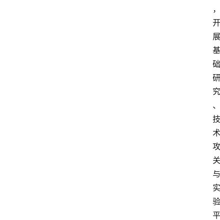
解
决
方
案
今
日
快
讯
新
闻
动
态