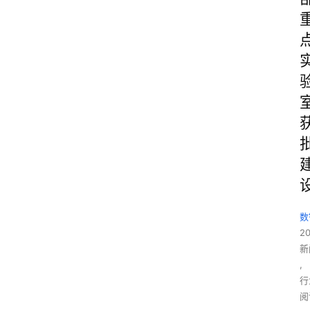
数
2
新
,
行
阅