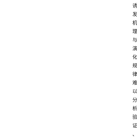
中
心
网
址
导
航
问
答
社
区