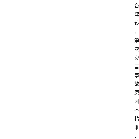
知
识
百
登录
注册
科
展
会
论
坛
招
标
采
购
会
员