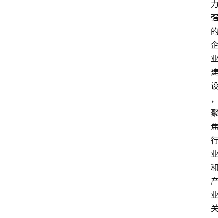
中
心
网
址
导
航
问
答
社
区