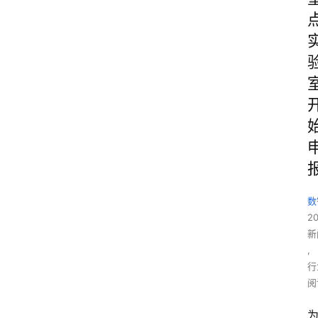
数
2
新
,
行
阅