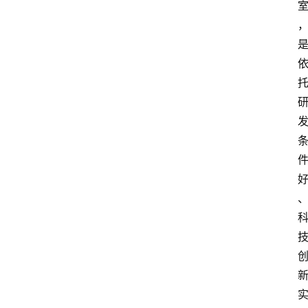
知
识
百
登录
注册
科
展
会
论
坛
招
标
采
购
会
员