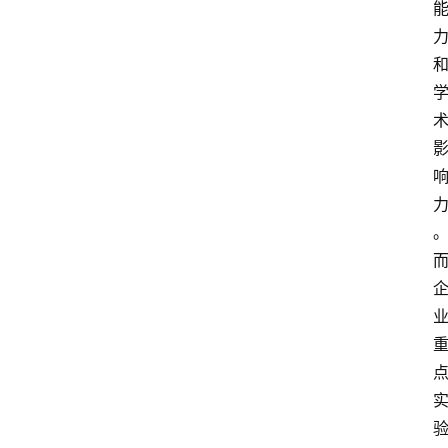
解
决
方
案
今
日
快
讯
新
闻
动
态