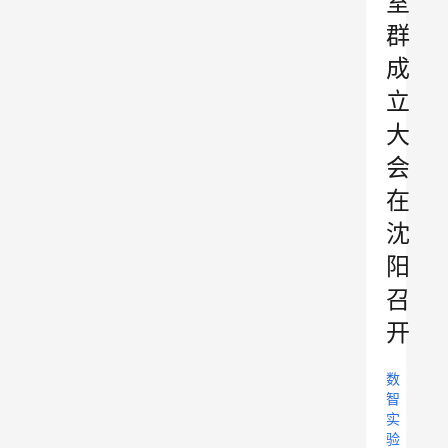
室
群
成
立
大
会
在
沈
阳
召
开
数
智
实
验