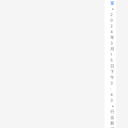
室
•
2
0
2
4
年
3
月
1
5
日
下
午
3
:
4
3
•
行
业
新