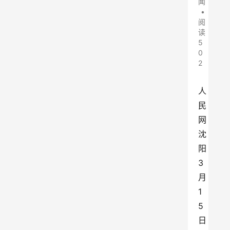
闻
•
阅
读
5
0
2
人
民
网
沈
阳
3
月
1
5
日