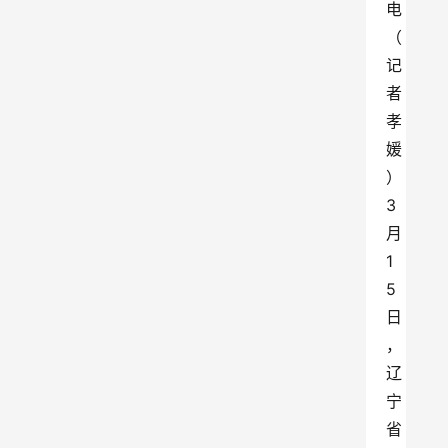
电 
（
记
者
孝
媛
）
3
月
1
5
日
，
辽
宁
省