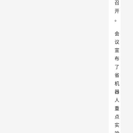
召
开
。
会
议
宣
布
了
省
机
器
人
重
点
实