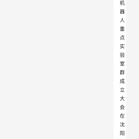
机
器
人
重
点
实
验
室
群
成
立
大
会
在
沈
阳