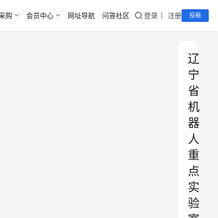
采购
会员中心
网址导航
问答社区
登录
注册
投稿
辽
宁
省
机
器
人
重
点
实
验