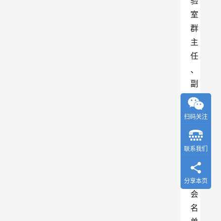
验
室
群
主
任
、
副
主
任
扫码关注
、
专
联系我们
家
委
员
分享本页
会
名