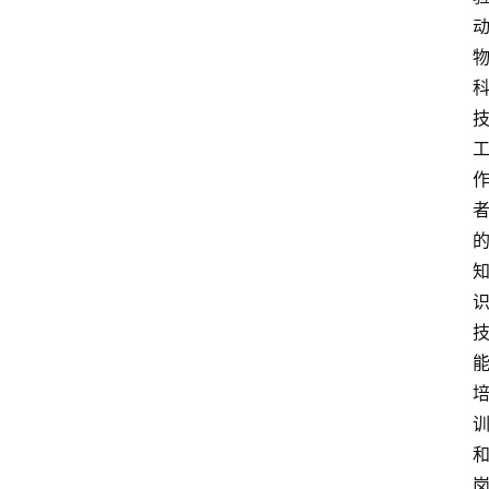
知
识
百
登录
注册
科
展
会
论
坛
招
标
采
购
会
员