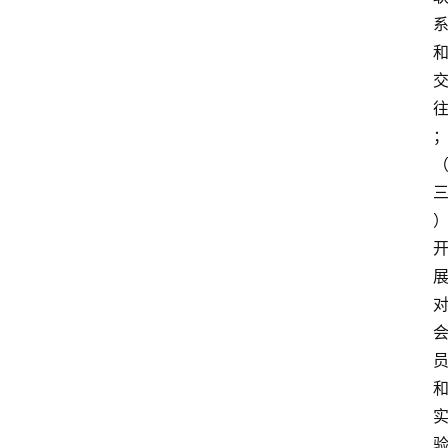
解
决
方
案
今
日
快
讯
新
闻
动
态