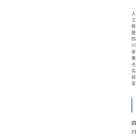
人
工
智
能
四
川
省
重
点
实
验
室