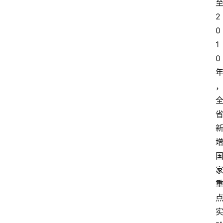
2
解
0
决
1
方
0
案
今
日
快
讯
新
闻
动
态