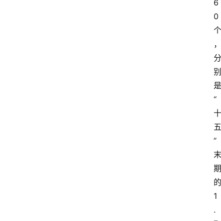
6
0
“
”
1
.