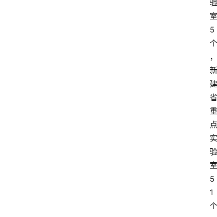
知
识
5
百
登录
注册
科
展
会
论
坛
招
标
采
购
5
1
会
员