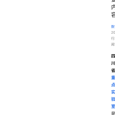
数
2
行
阅