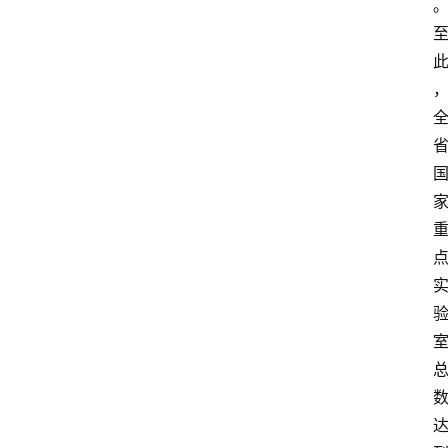
中
心
网
址
导
航
问
答
社
区