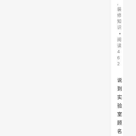
,
装
修
知
识
•
阅
读
4
6
2
说
到
实
验
室
顾
名