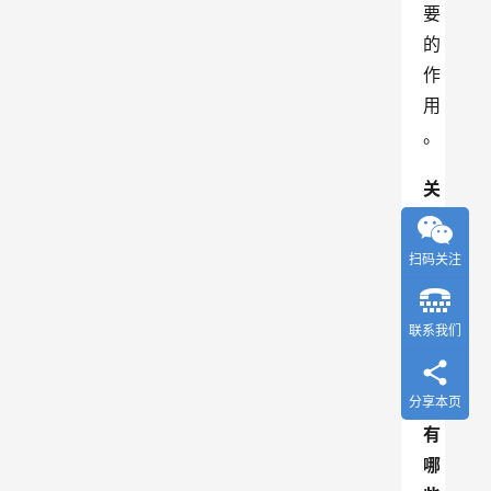
要
的
作
用
。
关
于
实
扫码关注
验
室
联系我们
的
分
类
分享本页
有
哪