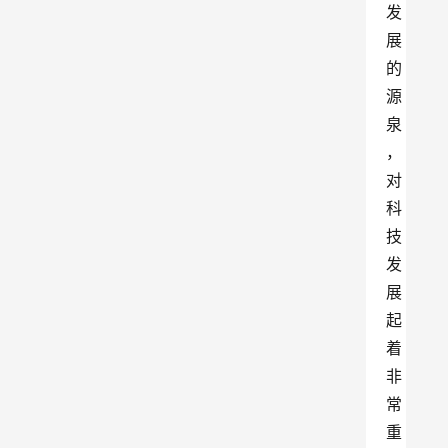
发
展
的
源
泉
，
对
科
技
发
展
起
着
非
常
重