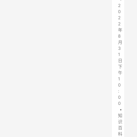
2
0
2
2
年
8
月
3
1
日
下
午
1
0
:
0
0
•
知
识
百
科