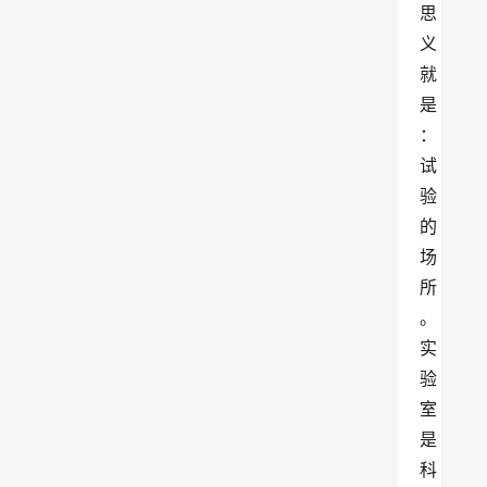
思
义
就
是
：
试
验
的
场
所
。
实
验
室
是
科