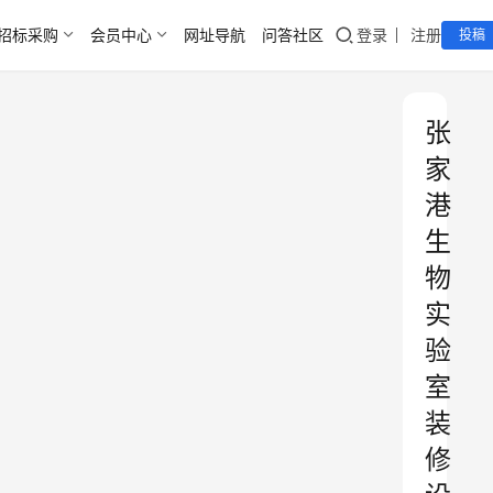
招标采购
会员中心
网址导航
问答社区
登录
注册
投稿
张
家
港
生
物
实
验
室
装
修