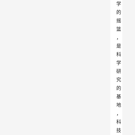
学
的
摇
篮
，
是
科
学
研
究
的
基
地
，
科
技