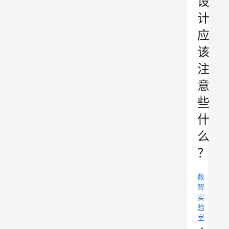
设
计
应
该
注
意
些
什
么
？
数
智
实
验
室
•