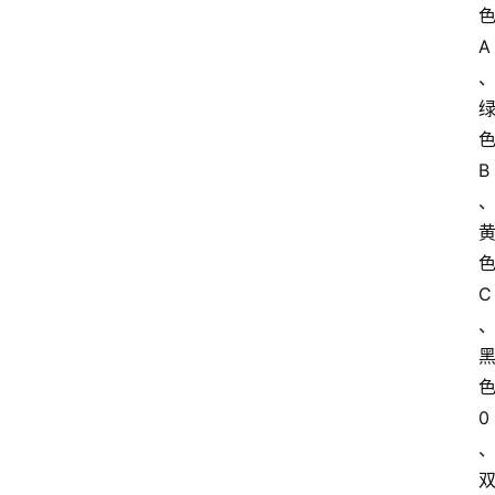
知
A
识
百
登录
注册
科
B
展
会
论
坛
C
招
标
采
购
0
会
员