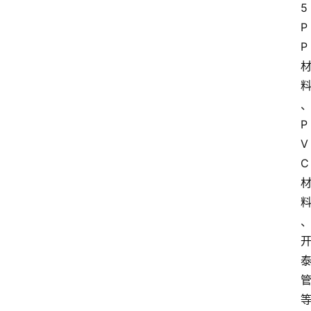
5
P
P
P
V
C