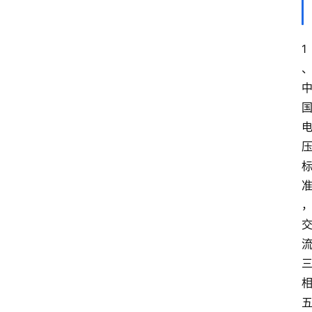
1
首
页
服
务
项
目