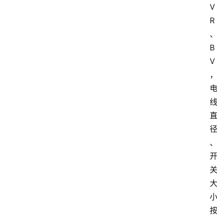
V
R
B
V