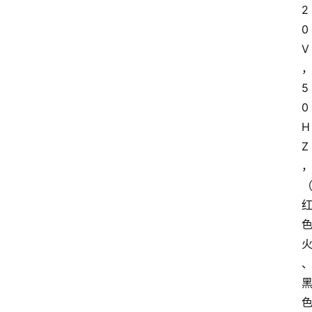
2
0
V
5
0
H
Z