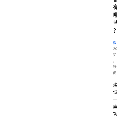
数
2
知
,
装
阅