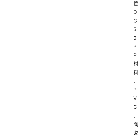
D
G
5
0 
P
P
P
V
C