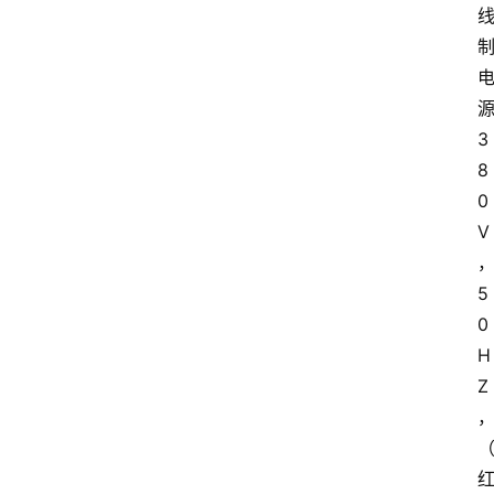
解
决
方
3
案
8
0
今
V
日
快
5
讯
0
H
新
Z
闻
动
态