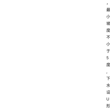
5
,
U