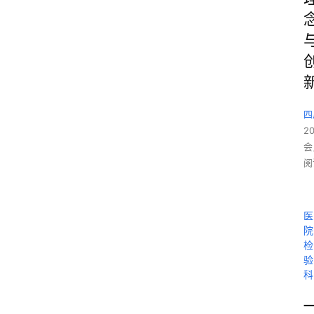
四
2
会
阅
医
院
检
验
科