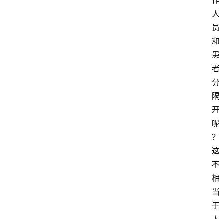
知
识
百
登录
注册
科
展
会
论
坛
招
标
采
购
会
员