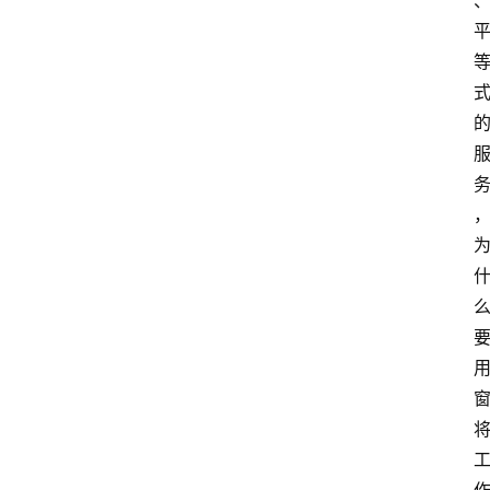
解
决
方
案
今
日
快
讯
新
闻
动
态