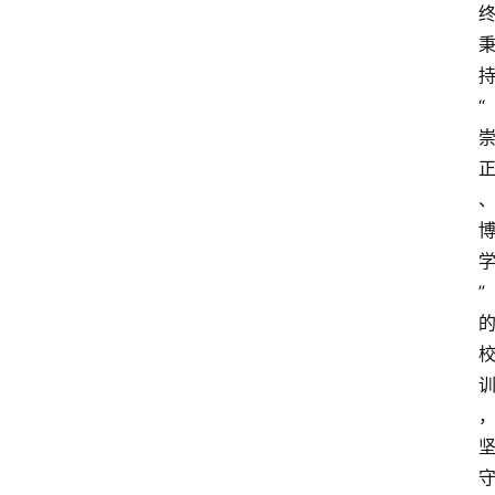
持
“
” 