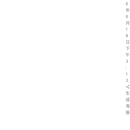
6
年
6
月
1
8
日
下
午
3
:
1
3
生
成
海
报
上
一