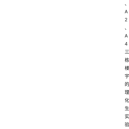
展
会
A
论
2
坛
A
招
4
标
采
购
会
员
中
心
网
址
导