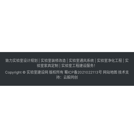
目
主
体
结
构
封
顶
致力实验室设计规划 | 实验室装修改造 | 实验室通风系统 | 实验室净化工程 | 实
验室家具定制 | 实验室工程建设服务！
Copyright © 实验室建设网 版权所有
蜀ICP备2021022113号
网站地图
技术支
持：
云毅同创