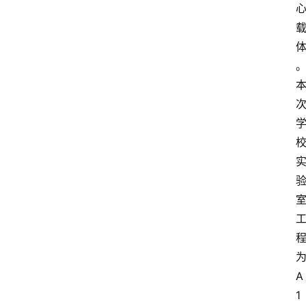
今
日
快
讯
新
闻
动
态
知
识
百
登录
注册
科
A
1