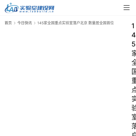
首页
今日快讯
145家全国重点实验室落户北京 数量居全国首位
1
4
5