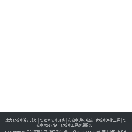
亦
庄
新
院
区
建
设
项
目
主
体
结
构
全
面
封
顶
致力实验室设计规划 | 实验室装修改造 | 实验室通风系统 | 实验室净化工程 | 实
验室家具定制 | 实验室工程建设服务！
Copyright © 实验室建设网 版权所有
蜀ICP备2021022113号
网站地图
技术支