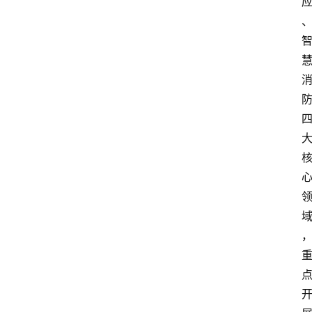
论
坛
招
标
采
购
会
员
中
心
网
址
导
航