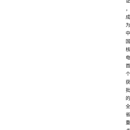
会
论
坛
招
标
采
购
会
员
中
心
网
址
导
航