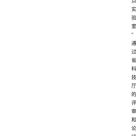
今
日
快
讯
”
新
闻
动
态
知
识
百
登录
注册
科
展