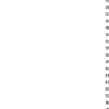
首
页
服
务
项
目
解
决
方
案