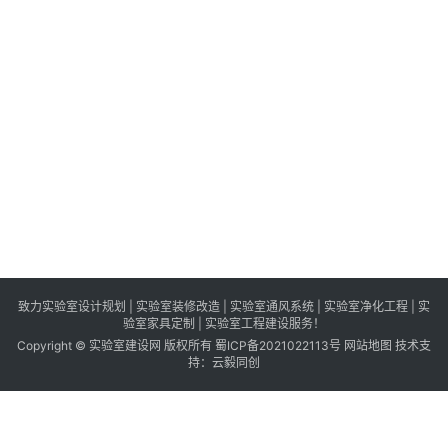
合
实
验
室
项
目
合
作
完
成
签
约
致力实验室设计规划 | 实验室装修改造 | 实验室通风系统 | 实验室净化工程 | 实
验室家具定制 | 实验室工程建设服务！
Copyright © 实验室建设网 版权所有
蜀ICP备2021022113号
网站地图
技术支
持：
云毅同创