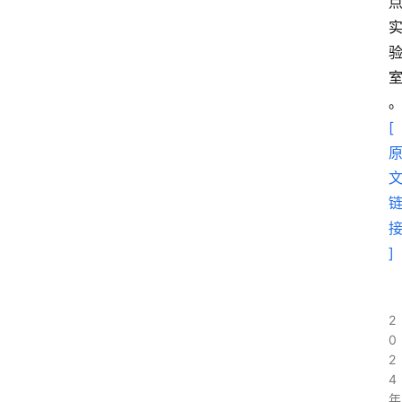
问
答
社
区
[
]
2
0
2
4
年