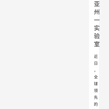
亚
州
一
实
验
室
近
日
，
全
球
领
先
的