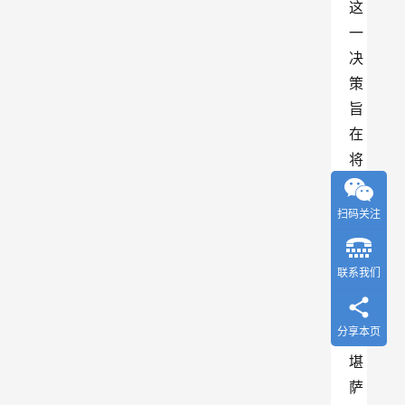
这
一
决
策
旨
在
将
相
关
扫码关注
能
力
联系我们
整
合
分享本页
至
堪
萨