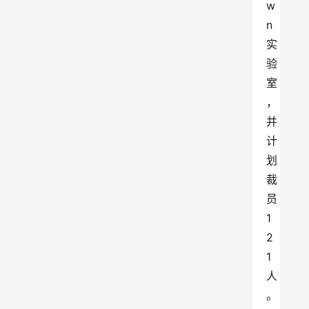
w
n
实
验
室
，
并
计
划
裁
员
1
2
1
人
。