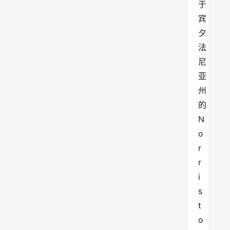
于
宾
夕
法
尼
亚
州
的
N
o
r
r
i
s
t
o