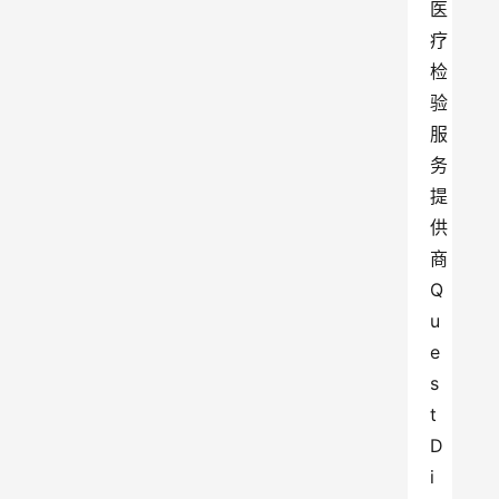
医
疗
检
验
服
务
提
供
商
Q
u
e
s
t 
D
i