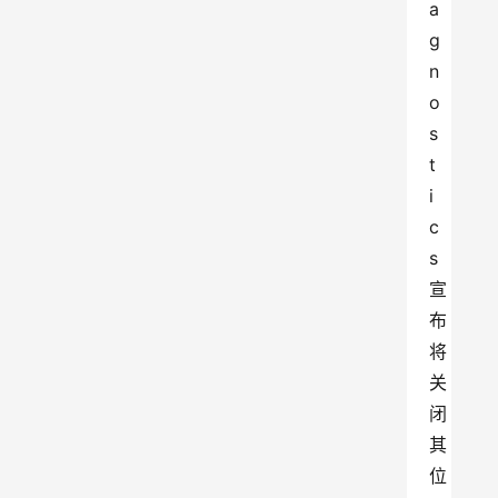
a
g
n
o
s
t
i
c
s
宣
布
将
关
闭
其
位