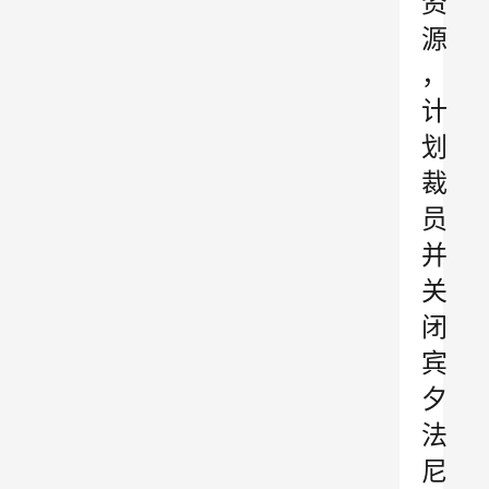
资
源
，
计
划
裁
员
并
关
闭
宾
夕
法
尼