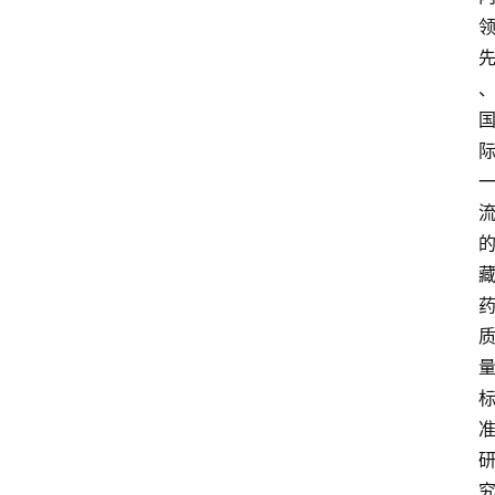
中
心
网
址
导
航
问
答
社
区