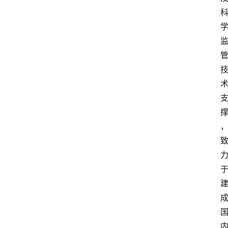
知
识
百
登录
注册
科
展
会
论
坛
招
标
采
购
会
员