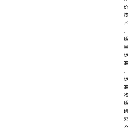
解
决
方
案
今
日
快
讯
新
闻
动
态