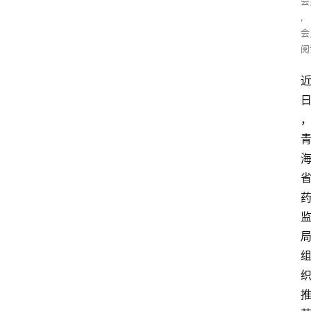
会
,
会
阅